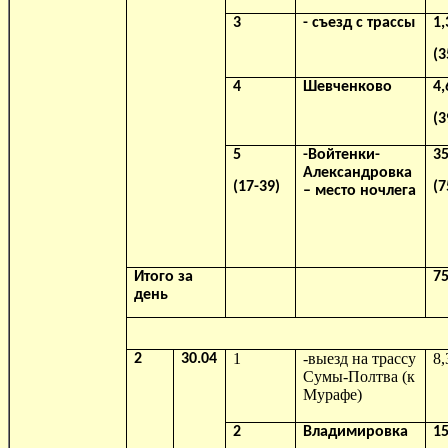
3
- съезд с трассы
1,
(3
4
Шевченково
4,
(3
5
-Войтенки-
35
Александровка
(17-39)
(7
– место ночлега
Итого за
75
день
1
-выезд на трассу
8,
2
30.04
Сумы-Полтва (к
Мурафе)
2
Владимировка
15