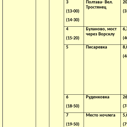
3
Полтава- Вел.
20
Тростянец
(13-00)
(3
(14-30)
4
Буланово, мост
6,
через Ворсклу
(15-20)
(4
5
Писаревка
8,
(4
6
Руденковка
26
(18-50)
(7
7
Место ночлега
5,
(19-50)
(7