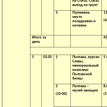
на Стасы, Стасы,
выезд на грунт
3
Патлаевка,
11
место
(4
полудневки и
ночевки
Итого за
43
день
5
03.05
1
Полтава, курган
5
(
Славы,
мемориальный
комплекс
Полтавской
битвы
2
Полтава –
8,
музей авиации
(10-00)
(1