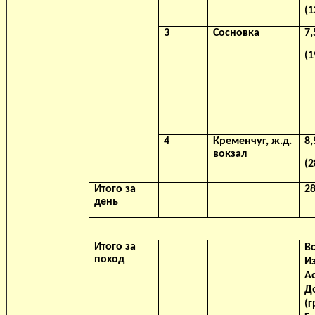
(1
3
Сосновка
7,
(1
4
Кременчуг, ж.д.
8,
вокзал
(2
Итого за
28
день
Итого за
В
поход
Из
Ас
Д
(г