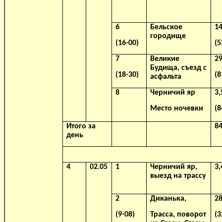
6
Бельское
14
городище
(16-00)
(5
7
Великие
29
Будища, съезд с
(18-30)
(8
асфальта
8
Черничий яр
3,
Место ночевки
(8
Итого за
84
день
4
02.05
1
Черничий яр,
3,
выезд на трассу
2
Диканька,
28
(9-08)
Трасса, поворот
(3