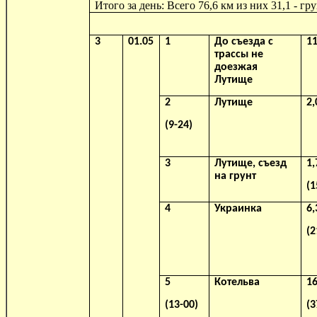
Итого за день: Всего 76,6 км из них 31,1 - г
3
01.05
1
До съезда с
11
трассы не
доезжая
Лутище
2
Лутище
2,
(9-24)
3
Лутище, съезд
1,
на грунт
(1
4
Украинка
6,
(2
5
Котельва
16
(13-00)
(3