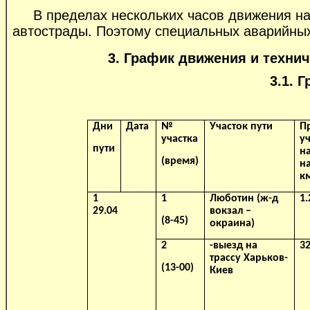
В пределах нескольких часов движения на
автострады. Поэтому специальных аварийных
3. График движения и техни
3.1. 
Дни
Дата
№
Участок пути
П
участка
уч
пути
на
(время)
н
к
1
1
Люботин (ж-д
1.
29.04
вокзал –
(8-45)
окраина)
2
-выезд на
32
трассу Харьков-
(13-00)
Киев